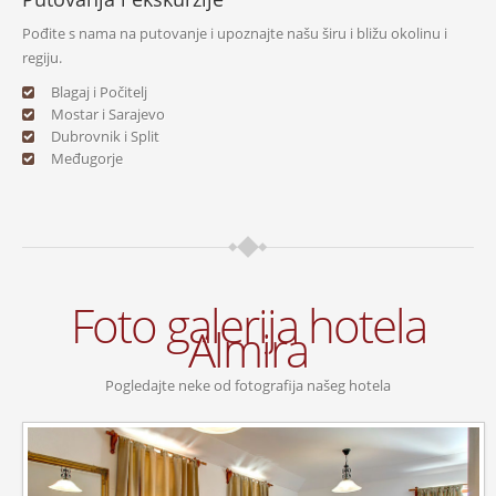
Pođite s nama na putovanje i upoznajte našu širu i bližu okolinu i
regiju.
Blagaj i Počitelj
Mostar i Sarajevo
Dubrovnik i Split
Međugorje
Foto galerija hotela
Almira
Pogledajte neke od fotografija našeg hotela