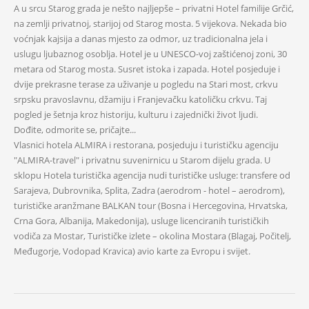
A u srcu Starog grada je nešto najljepše – privatni Hotel familije Grčić,
na zemlji privatnoj, starijoj od Starog mosta. 5 vijekova. Nekada bio
voćnjak kajsija a danas mjesto za odmor, uz tradicionalna jela i
uslugu ljubaznog osoblja. Hotel je u UNESCO-voj zaštićenoj zoni, 30
metara od Starog mosta. Susret istoka i zapada. Hotel posjeduje i
dvije prekrasne terase za uživanje u pogledu na Stari most, crkvu
srpsku pravoslavnu, džamiju i Franjevačku katoličku crkvu. Taj
pogled je šetnja kroz historiju, kulturu i zajednički život ljudi.
Dođite, odmorite se, pričajte...
Vlasnici hotela ALMIRA i restorana, posjeduju i turističku agenciju
"ALMIRA-travel" i privatnu suvenirnicu u Starom dijelu grada. U
sklopu Hotela turistička agencija nudi turističke usluge: transfere od
Sarajeva, Dubrovnika, Splita, Zadra (aerodrom - hotel – aerodrom),
turističke aranžmane BALKAN tour (Bosna i Hercegovina, Hrvatska,
Crna Gora, Albanija, Makedonija), usluge licenciranih turističkih
vodiča za Mostar, Turističke izlete – okolina Mostara (Blagaj, Počitelj,
Međugorje, Vodopad Kravica) avio karte za Evropu i svijet.