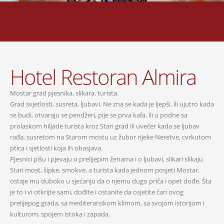
Hotel Restoran Almira
Mostar grad pjesnika, slikara, turista.
Grad svjetlosti, susreta, ljubavi. Ne zna se kada je ljepši, ili ujutro kada
se budi, otvaraju se pendžeri, pije se prva kafa, ili u podne sa
prolaskom hiljade turista kroz Stari grad ili uvečer kada se ljubav
rađa, susretom na Starom mostu uz žubor rijeke Neretve, cvrkutom
ptica i sjetlosti koja ih obasjava.
Pjesnici pišu i pjevaju o prelijepim ženama i o ljubavi, slikari slikaju
Stari most, šipke, smokve, a turista kada jednom posjeti Mostar,
ostaje mu duboko u sjećanju da o njemu dugo priča i opet dođe. Šta
je to i vi otkrijte sami, dođite i ostanite da osjetite čari ovog
prelijepog grada, sa mediteranskom klimom, sa svojom istorijom i
kulturom, spojem istoka i zapada.