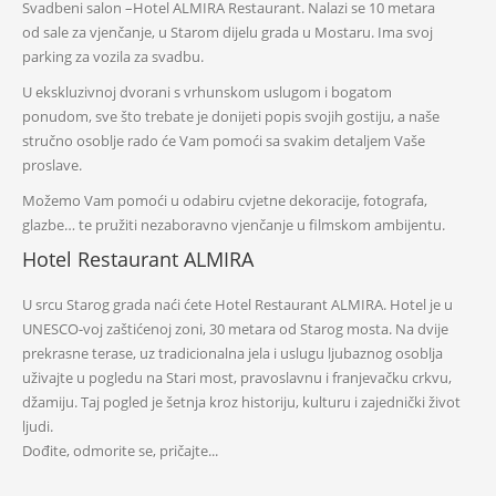
Svadbeni salon –Hotel ALMIRA Restaurant. Nalazi se 10 metara
od sale za vjenčanje, u Starom dijelu grada u Mostaru. Ima svoj
parking za vozila za svadbu.
U ekskluzivnoj dvorani s vrhunskom uslugom i bogatom
ponudom, sve što trebate je donijeti popis svojih gostiju, a naše
stručno osoblje rado će Vam pomoći sa svakim detaljem Vaše
proslave.
Možemo Vam pomoći u odabiru cvjetne dekoracije, fotografa,
glazbe… te pružiti nezaboravno vjenčanje u filmskom ambijentu.
Hotel Restaurant ALMIRA
U srcu Starog grada naći ćete Hotel Restaurant ALMIRA. Hotel je u
UNESCO-voj zaštićenoj zoni, 30 metara od Starog mosta. Na dvije
prekrasne terase, uz tradicionalna jela i uslugu ljubaznog osoblja
uživajte u pogledu na Stari most, pravoslavnu i franjevačku crkvu,
džamiju. Taj pogled je šetnja kroz historiju, kulturu i zajednički život
ljudi.
Dođite, odmorite se, pričajte...