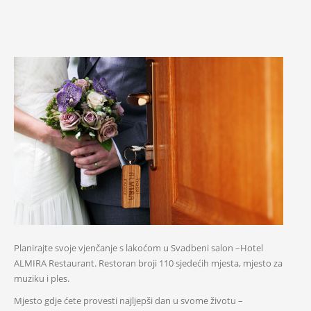
Planirajte svoje vjenčanje s lakoćom u Svadbeni salon –Hotel
ALMIRA Restaurant. Restoran broji 110 sjedećih mjesta, mjesto za
muziku i ples.
Mjesto gdje ćete provesti najljepši dan u svome životu –