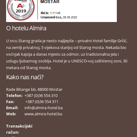
O hotelu Almira
U srcu Starog grada je nesto najljepše – privatni Hotel familije Grčić,
na zemlji privatnoj, 5 vijekova starijoj od Starog mosta. Nekada bio
voćnjak kajsija a danas mjesto za odmor, uz tradicionalna jela i
uslugu ljubaznog osoblja. Hotel je u UNESCO-voj zaštićenoj zoni, 30
metara od Starog mosta.
Kako nas naći?
Rade Bitange bb, 88000 Mostar
Telefon:
+387 (0)36 554 310
Fax:
+387 (0)36 554 311
Email:
info@almira-hotel.ba
Web:
www.almira-hotel.ba
Transakcijski
račun: