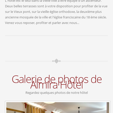
L'hôtel est le seul dans la vielle ville a être équipé d'un ascenseur.
Deux belles terrasses sont à votre disposition pour profiter de la vue
sur le Vieux pont, sur la vieille église orthodoxe, la deuxième plus
ancienne mosquée de la ville et l'église franciscaine du 18 ème siècle.
Venez vous reposer, profiter et parler avec nous...
Galerie de photos de
Almira Hôtel
Regardez quelques photos de notre hôtel